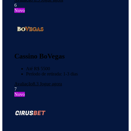
6
Novo
Cassino BoVegas
Até R$ 5500
Período de retirada: 1-3 dias
Avaliação8.3
Jogue agora
7
Novo