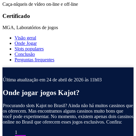
Caça-níqueis de vídeo on-line e off-line
Certificado
MGA, Laboratórios de jogos
Visão geral
Onde Jogar
Slots populares
Conclusão
Perguntas frequentes
Última atualização em 24 de abril de 2026 às 11h03
Onde jogar jogos Kajot?
Procurando slots Kajot no Brasil? Ainda não há muitos cassinos que
os oferecem. Mas encontramos alguns cassinos muito bons que
você pode experimentar. No momento, existem apenas dois cassinos
online no Brasil que oferecem esses jogos exclusivos. Confira:
1