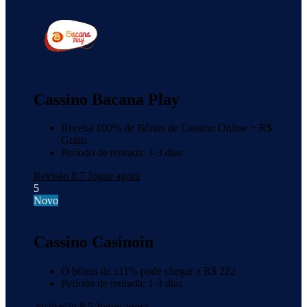
Cassino Bacana Play
Receba 100% de Bônus de Cassino Online + R$
Grátis
Período de retirada: 1-3 dias
Revisão 8.7
Jogue agora
5
Novo
Cassino Сasinoin
O bônus de 111% pode chegar a R$ 222
Período de retirada: 1-3 dias
Avaliação 8.5
Jogue agora