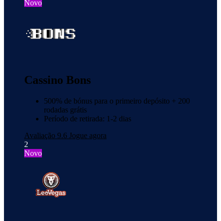
Novo
Cassino Bons
500% de bónus para o primeiro depósito + 200
rodadas grátis
Período de retirada: 1-2 dias
Avaliação 9.6
Jogue agora
2
Novo