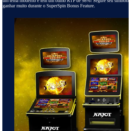
um tema moderno e tem um ótimo RTP de 98%! Segure seu símbolo v
ganhar muito durante o SuperSpin Bonus Feature.