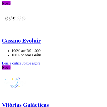
Novo
Cassino Evoluir
100% até R$ 1.000
100 Rodadas Grátis
Leia a crítica
Jogue agora
Novo
Vitórias Galácticas