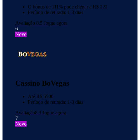
O bônus de 111% pode chegar a R$ 222
Período de retirada: 1-3 dias
Avaliação 8.5
Jogue agora
6
Novo
Cassino BoVegas
Até R$ 5500
Período de retirada: 1-3 dias
Avaliação8.3
Jogue agora
7
Novo