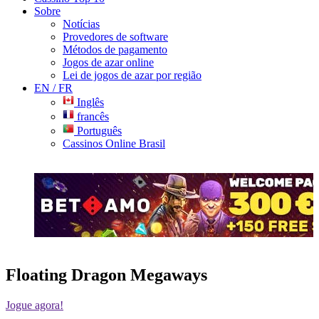
Sobre
Notícias
Provedores de software
Métodos de pagamento
Jogos de azar online
Lei de jogos de azar por região
EN / FR
Inglês
francês
Português
Cassinos Online Brasil
Floating Dragon Megaways
Jogue agora!