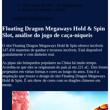
100% up to R$ 500 + 50 rodadas grátis
Período de retirada: 1-3 dias
Avaliação 9.8
Jogue agora
Floating Dragon Megaways Hold & Spin
Slot, análise do jogo de caça-níqueis
O slot Floating Dragon Megaways Hold & Spin oferece incríveis
147.456 maneiras de ganhar e recursos incríveis. Está disponível
gratuitamente e com dinheiro real.
As pipas são brinquedos populares na China há muito tempo.
Acredita-se que eles se originaram do país já em 221 aC. Eles foram
projetados em várias formas e cores ao longo do anos. Esta é a
inspiração que trouxe o design do slot Floating Dragon Megaways
Hold & Spin. É um show de cores com os dragões chineses em
mente.