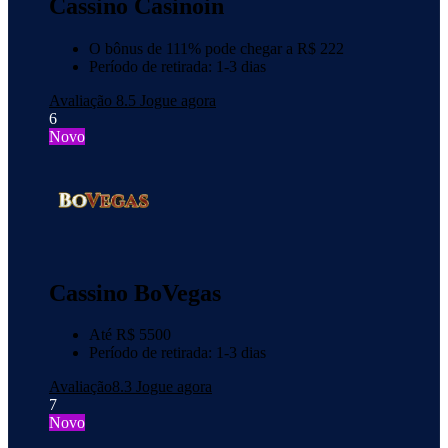
Cassino Сasinoin
O bônus de 111% pode chegar a R$ 222
Período de retirada: 1-3 dias
Avaliação 8.5
Jogue agora
6
Novo
Cassino BoVegas
Até R$ 5500
Período de retirada: 1-3 dias
Avaliação8.3
Jogue agora
7
Novo