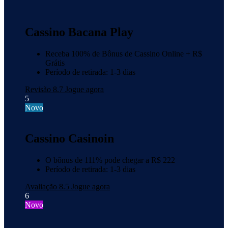
Cassino Bacana Play
Receba 100% de Bônus de Cassino Online + R$
Grátis
Período de retirada: 1-3 dias
Revisão 8.7
Jogue agora
5
Novo
Cassino Сasinoin
O bônus de 111% pode chegar a R$ 222
Período de retirada: 1-3 dias
Avaliação 8.5
Jogue agora
6
Novo