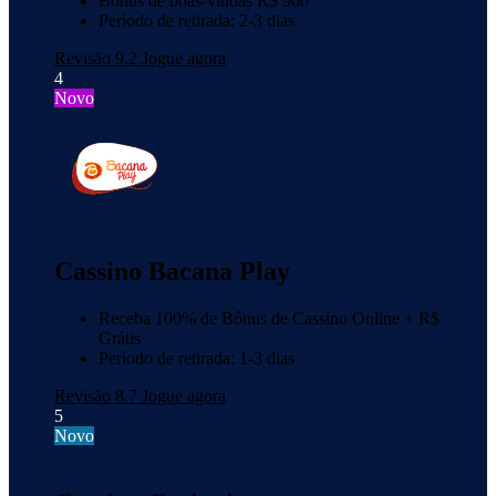
Bônus de boas-vindas R$ 900
Período de retirada: 2-3 dias
Revisão 9.2
Jogue agora
4
Novo
Cassino Bacana Play
Receba 100% de Bônus de Cassino Online + R$
Grátis
Período de retirada: 1-3 dias
Revisão 8.7
Jogue agora
5
Novo