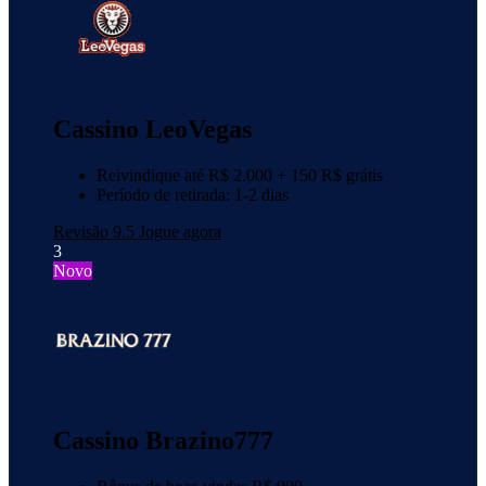
Cassino LeoVegas
Reivindique até R$ 2.000 + 150 R$ grátis
Período de retirada: 1-2 dias
Revisão 9.5
Jogue agora
3
Novo
Cassino Brazino777