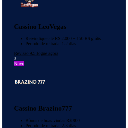
Cassino LeoVegas
Reivindique até R$ 2.000 + 150 R$ grátis
Período de retirada: 1-2 dias
Revisão 9.5
Jogue agora
3
Novo
Cassino Brazino777
Bônus de boas-vindas R$ 900
Período de retirada: 2-3 dias