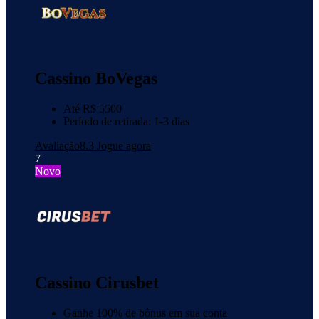
Cassino BoVegas
Até R$ 5500
Período de retirada: 1-3 dias
Avaliação8.3
Jogue agora
7
Novo
Cassino Cirusbet
Ganhe 100% de bônus em sua conta