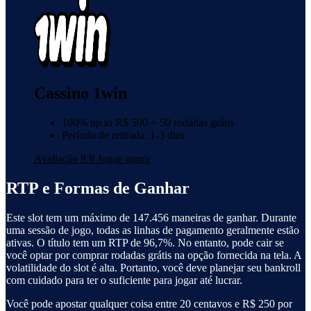
Cassino 1win
100% up to R$ 500 + 50 rodadas grátis
Período de retirada: 1-3 dias
Avaliação 9.8
Jogue agora
RTP e Formas de Ganhar
Este slot tem um máximo de 147.456 maneiras de ganhar. Durante
uma sessão de jogo, todas as linhas de pagamento geralmente estão
ativas. O título tem um RTP de 96,7%. No entanto, pode cair se
você optar por comprar rodadas grátis na opção fornecida na tela. A
volatilidade do slot é alta. Portanto, você deve planejar seu bankroll
com cuidado para ter o suficiente para jogar até lucrar.
Você pode apostar qualquer coisa entre 20 centavos e R$ 250 por