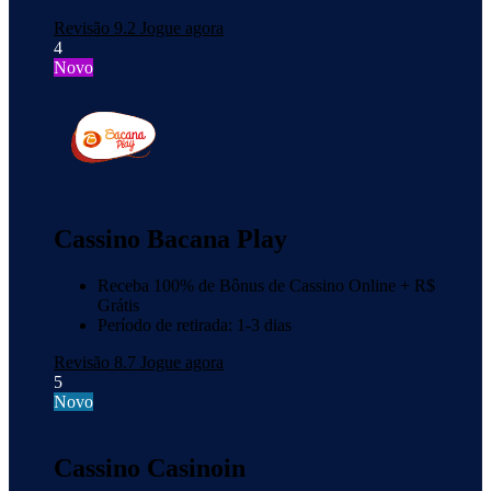
Revisão 9.2
Jogue agora
4
Novo
Cassino Bacana Play
Receba 100% de Bônus de Cassino Online + R$
Grátis
Período de retirada: 1-3 dias
Revisão 8.7
Jogue agora
5
Novo
Cassino Сasinoin