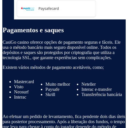
Pagamentos e saques
CasiGo casino oferece opções de pagamento seguras e fáceis. Ele
usa o método bancário mais seguro disponível online. Todos os
depósitos e saques são protegidos por criptografia que utiliza a
tecnologia SSL, que garante experiências sem complicações.
Existem vários métodos de pagamento aceitáveis, como;
Mastercard
Muito melhor
Neteller
Visto
Paysafe
Interac e-transfer
Neosurf
Skrill
Transferência bancária
Interac
Ao efetuar um pedido de levantamento, fica pendente dois dias úteis
para posterior processamento. Após a liberação dos fundos, o tempo
que leva para chegar à conta do jogador depende do método de