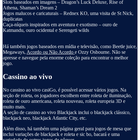
Slots baseados em imagens – Dragon’s Luck Deluxe, Rise of
Athena, Shaman’s Dream 2
Jogos malucos e caricaturais – Rednex KO, uma visita de St Nick,
duplicatas
Caça-níqueis inspirados em aventura e exotismo – ouro de
Katmandu, ouro ocidental e Serengeti wilds
Há também jogos baseados em mídia e televisão, como Beetle juice,
Megaways,
Acordo ou Não Acordo
e Ozzy Osbourne. Não se
apresse e navegue pela enorme coleção para encontrar o melhor
jogo.
Cassino ao vivo
No cassino ao vivo casiGo, é possível acessar vários jogos. Na
seção de roleta, os jogadores escolhem entre roleta de iluminação,
roleta de ouro americana, roleta nouveau, roleta europeia 3D e
muito mais.
A seção de cassino ao vivo Blackjack inclui o blackjack clássico,
blackjack neo, blackjack Atlantic City, etc.
Além disso, há também uma página geral para jogos de mesa que
inclui variações de blackjack e roleta e sic bo, bacará e uma
variedade de outros jogos de pôquer.