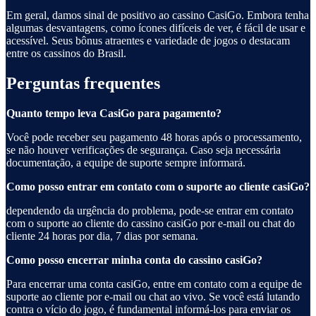
Em geral, damos sinal de positivo ao cassino CasiGo. Embora tenha
algumas desvantagens, como ícones difíceis de ver, é fácil de usar e
acessível. Seus bônus atraentes e variedade de jogos o destacam
entre os cassinos do Brasil.
Perguntas frequentes
Quanto tempo leva CasiGo para pagamento?
Você pode receber seu pagamento 48 horas após o processamento,
se não houver verificações de segurança. Caso seja necessária
documentação, a equipe de suporte sempre informará.
Como posso entrar em contato com o suporte ao cliente casiGo?
dependendo da urgência do problema, pode-se entrar em contato
com o suporte ao cliente do cassino casiGo por e-mail ou chat do
cliente 24 horas por dia, 7 dias por semana.
Como posso encerrar minha conta do cassino casiGo?
Para encerrar uma conta casiGo, entre em contato com a equipe de
suporte ao cliente por e-mail ou chat ao vivo. Se você está lutando
contra o vício do jogo, é fundamental informá-los para enviar os