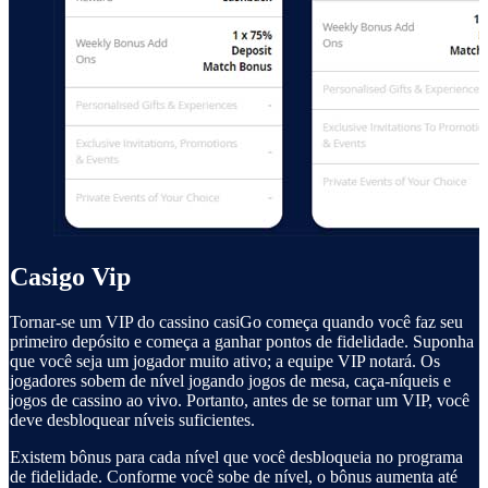
Casigo Vip
Tornar-se um VIP do cassino casiGo começa quando você faz seu
primeiro depósito e começa a ganhar pontos de fidelidade. Suponha
que você seja um jogador muito ativo; a equipe VIP notará. Os
jogadores sobem de nível jogando jogos de mesa, caça-níqueis e
jogos de cassino ao vivo. Portanto, antes de se tornar um VIP, você
deve desbloquear níveis suficientes.
Existem bônus para cada nível que você desbloqueia no programa
de fidelidade. Conforme você sobe de nível, o bônus aumenta até