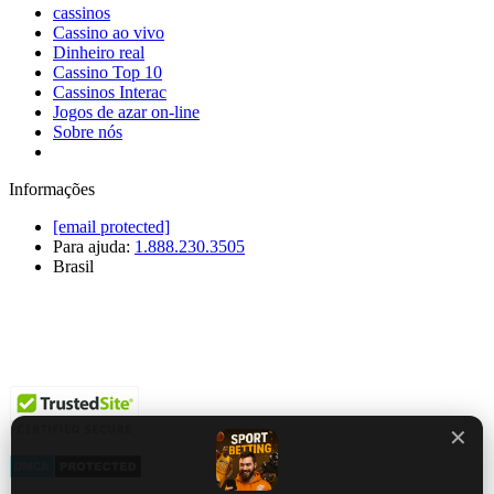
cassinos
Cassino ao vivo
Dinheiro real
Cassino Top 10
Cassinos Interac
Jogos de azar on-line
Sobre nós
Informações
[email protected]
Para ajuda:
1.888.230.3505
Brasil
✕