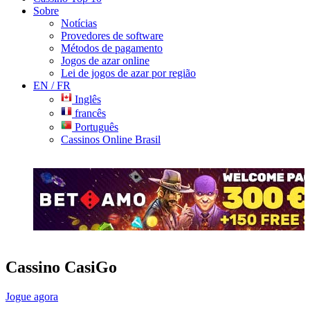
Sobre
Notícias
Provedores de software
Métodos de pagamento
Jogos de azar online
Lei de jogos de azar por região
EN / FR
Inglês
francês
Português
Cassinos Online Brasil
Cassino CasiGo
Jogue agora