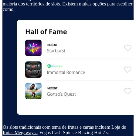
maioria dos territórios de slots. Existem muitas opções para escolher
como;
Os slots tradicionais com tema de frutas e cartas incluem
Loja de
frutas Megaways
, Vegas Cash Spins e Blazing Hot 7’s.