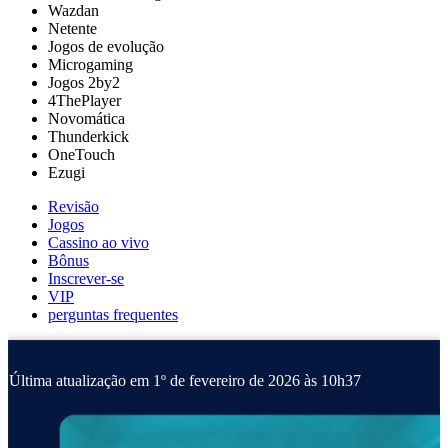
Wazdan
Netente
Jogos de evolução
Microgaming
Jogos 2by2
4ThePlayer
Novomática
Thunderkick
OneTouch
Ezugi
Revisão
Jogos
Cassino ao vivo
Bônus
Inscrever-se
VIP
perguntas frequentes
Última atualização em 1º de fevereiro de 2026 às 10h37