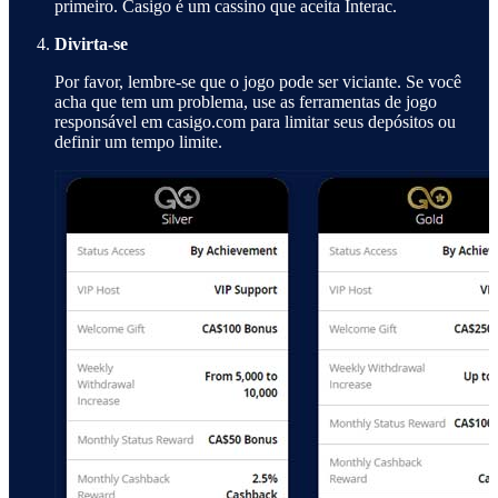
primeiro. Casigo é um cassino que aceita Interac.
Divirta-se
Por favor, lembre-se que o jogo pode ser viciante. Se você
acha que tem um problema, use as ferramentas de jogo
responsável em casigo.com para limitar seus depósitos ou
definir um tempo limite.