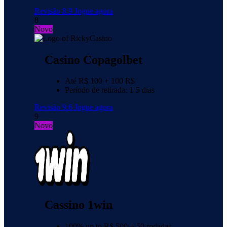
Revisão 8.9
Jogue agora
8
Novo
Casino Сopagolbet
Até R$ 100 + 100 R$
Período de retirada: 1-5 dias
Revisão 9.6
Jogue agora
9
Novo
Cassino 1win
100% up to R$ 500 + 50 rodadas