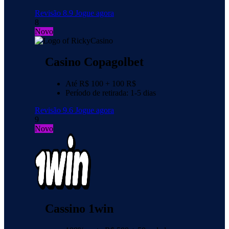
Revisão 8.9
Jogue agora
8
Novo
Casino Сopagolbet
Até R$ 100 + 100 R$
Período de retirada: 1-5 dias
Revisão 9.6
Jogue agora
9
Novo
Cassino 1win