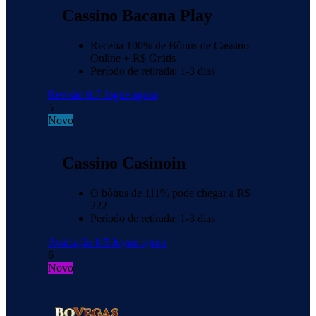
Cassino Bacana Play
Receba 100% de Bônus de Cassino
Online + R$ Grátis
Período de retirada: 1-3 dias
Revisão 8.7
Jogue agora
5
Novo
Cassino Сasinoin
O bônus de 111% pode chegar a R$
222
Período de retirada: 1-3 dias
Avaliação 8.5
Jogue agora
6
Novo