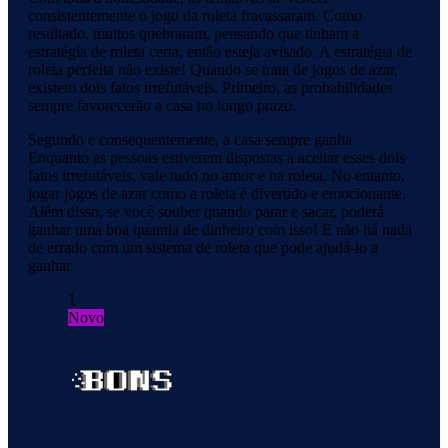
consistentemente o jogo da roleta fracassaram. Como
resultado, muitos quebraram, pensando que tinham a
estratégia de roleta certa, então esteja avisado. A estratégia de
roleta perfeita não existe! Quando se trata de jogos de azar,
existem dois fatos irrefutáveis. Primeiro, as probabilidades
sempre favorecerão a casa no longo prazo.
Segundo e consequentemente, a casa sempre ganha.
Enquanto as pessoas estiverem dispostas a aceitar esses dois
fatos irrefutáveis, vale tudo no amor e na roleta. No entanto,
jogar jogos de azar como a roleta é divertido e emocionante.
Além disso, se você souber quando parar e sacar, poderá
ganhar uma boa quantia de dinheiro com isso! E não há nada
de errado com um sistema de roleta que pode ajudá-lo a
ganhar.
1
Novo