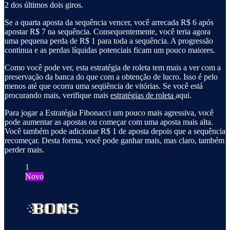
2 dos últimos dois giros.
Se a quarta aposta da sequência vencer, você arrecada R$ 6 após
apostar R$ 7 na sequência. Consequentemente, você teria agora
uma pequena perda de R$ 1 para toda a sequência. A progressão
continua e as perdas líquidas potenciais ficam um pouco maiores.
Como você pode ver, esta estratégia de roleta tem mais a ver com a
preservação da banca do que com a obtenção de lucro. Isso é pelo
menos até que ocorra uma seqüência de vitórias. Se você está
procurando mais, verifique mais
estratégias de roleta
aqui.
Para jogar a Estratégia Fibonacci um pouco mais agressiva, você
pode aumentar as apostas ou começar com uma aposta mais alta.
Você também pode adicionar R$ 1 de aposta depois que a sequência
recomeçar. Desta forma, você pode ganhar mais, mas claro, também
perder mais.
1
Novo