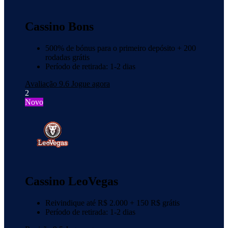
Cassino Bons
500% de bónus para o primeiro depósito + 200
rodadas grátis
Período de retirada: 1-2 dias
Avaliação 9.6
Jogue agora
2
Novo
Cassino LeoVegas
Reivindique até R$ 2.000 + 150 R$ grátis
Período de retirada: 1-2 dias