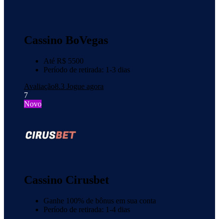
Cassino BoVegas
Até R$ 5500
Período de retirada: 1-3 dias
Avaliação8.3
Jogue agora
7
Novo
Cassino Cirusbet
Ganhe 100% de bônus em sua conta
Período de retirada: 1-4 dias