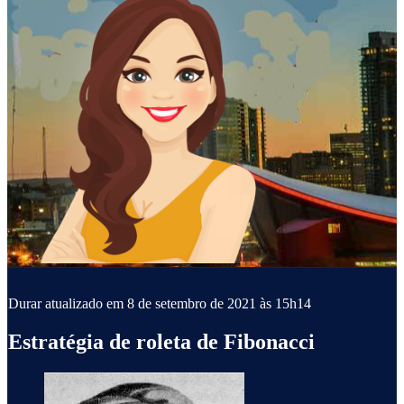
Durar atualizado em 8 de setembro de 2021 às 15h14
Estratégia de roleta de Fibonacci