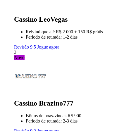
Cassino LeoVegas
Reivindique até R$ 2.000 + 150 R$ grátis
Período de retirada: 1-2 dias
Revisão 9.5
Jogue agora
3
Novo
Cassino Brazino777
Bônus de boas-vindas R$ 900
Período de retirada: 2-3 dias
Revisão 9.2
Jogue agora