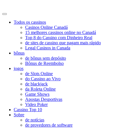
mafrabtt
Todos os cassinos
Casinos Online Canadá
15 melhores cassinos online no Canadá
Top 8 do Cassino com Dinheiro Real
de sites de cassino que pagam mais rápido
Legal Casinos in Canada
bônus
de bônus sem depósito
Bônus de Reembolso
jogos
de Slots Online
do Cassino ao Vivo
de blackjack
da Roleta Online
Game Shows
Apostas Desportivas
Video Poker
Cassino Top 10
Sobre
de notícias
de provedores de software