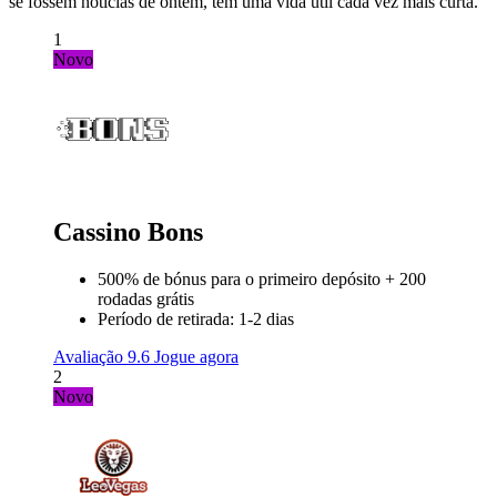
se fossem notícias de ontem, têm uma vida útil cada vez mais curta.
1
Novo
Cassino Bons
500% de bónus para o primeiro depósito + 200
rodadas grátis
Período de retirada: 1-2 dias
Avaliação 9.6
Jogue agora
2
Novo