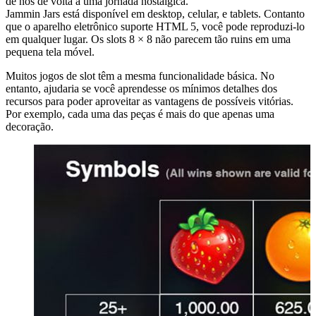
de nós de volta a uma jornada nostálgica.
Jammin Jars está disponível em desktop, celular, e tablets. Contanto
que o aparelho eletrônico suporte HTML 5, você pode reproduzi-lo
em qualquer lugar. Os slots 8 × 8 não parecem tão ruins em uma
pequena tela móvel.
Muitos jogos de slot têm a mesma funcionalidade básica. No
entanto, ajudaria se você aprendesse os mínimos detalhes dos
recursos para poder aproveitar as vantagens de possíveis vitórias.
Por exemplo, cada uma das peças é mais do que apenas uma
decoração.