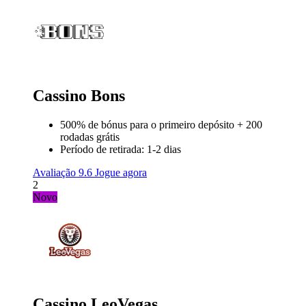
Cassino Bons
500% de bónus para o primeiro depósito + 200
rodadas grátis
Período de retirada: 1-2 dias
Avaliação 9.6
Jogue agora
2
Novo
Cassino LeoVegas