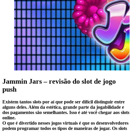
Jammin Jars – revisão do slot de jogo
push
Existem tantos slots por aí que pode ser difícil distinguir entre
alguns deles. Além da estética, grande parte da jogabilidade e
dos pagamentos são semelhantes. Isso é até você chegar aos slots
online.
O que é divertido nesses jogos virtuais é que os desenvolvedores
podem programar todos os tipos de maneiras de jogar. Os slots