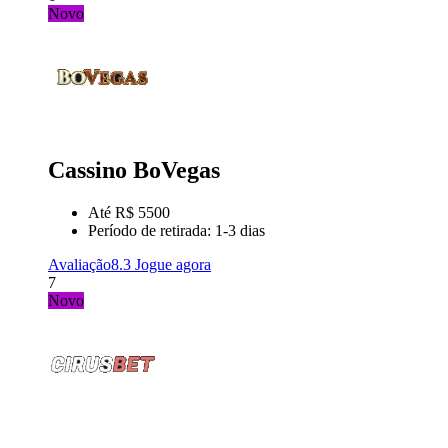
Novo
Cassino BoVegas
Até R$ 5500
Período de retirada: 1-3 dias
Avaliação8.3
Jogue agora
7
Novo