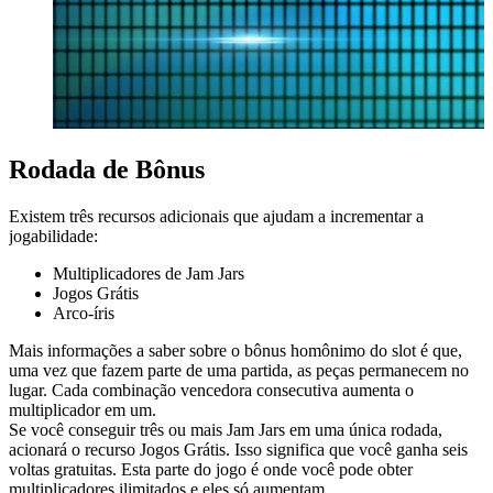
Rodada de Bônus
Existem três recursos adicionais que ajudam a incrementar a
jogabilidade:
Multiplicadores de Jam Jars
Jogos Grátis
Arco-íris
Mais informações a saber sobre o bônus homônimo do slot é que,
uma vez que fazem parte de uma partida, as peças permanecem no
lugar. Cada combinação vencedora consecutiva aumenta o
multiplicador em um.
Se você conseguir três ou mais Jam Jars em uma única rodada,
acionará o recurso Jogos Grátis. Isso significa que você ganha seis
voltas gratuitas. Esta parte do jogo é onde você pode obter
multiplicadores ilimitados e eles só aumentam.