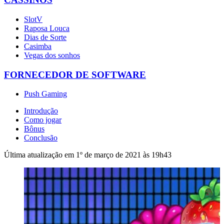
SlotV
Raposa Louca
Dias de Sorte
Casimba
Vegas dos sonhos
FORNECEDOR DE SOFTWARE
Push Gaming
Introdução
Como jogar
Bônus
Conclusão
Última atualização em 1º de março de 2021 às 19h43