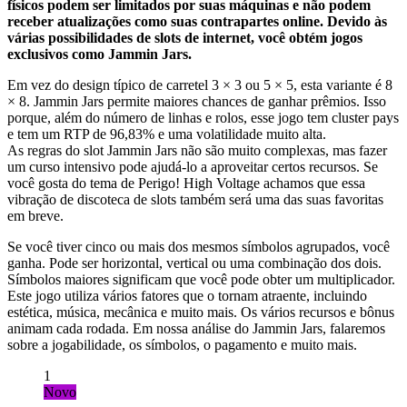
físicos podem ser limitados por suas máquinas e não podem
receber atualizações como suas contrapartes online. Devido às
várias possibilidades de slots de internet, você obtém jogos
exclusivos como Jammin Jars.
Em vez do design típico de carretel 3 × 3 ou 5 × 5, esta variante é 8
× 8. Jammin Jars permite maiores chances de ganhar prêmios. Isso
porque, além do número de linhas e rolos, esse jogo tem cluster pays
e tem um RTP de 96,83% e uma volatilidade muito alta.
As regras do slot Jammin Jars não são muito complexas, mas fazer
um curso intensivo pode ajudá-lo a aproveitar certos recursos. Se
você gosta do tema de Perigo! High Voltage achamos que essa
vibração de discoteca de slots também será uma das suas favoritas
em breve.
Se você tiver cinco ou mais dos mesmos símbolos agrupados, você
ganha. Pode ser horizontal, vertical ou uma combinação dos dois.
Símbolos maiores significam que você pode obter um multiplicador.
Este jogo utiliza vários fatores que o tornam atraente, incluindo
estética, música, mecânica e muito mais. Os vários recursos e bônus
animam cada rodada. Em nossa análise do Jammin Jars, falaremos
sobre a jogabilidade, os símbolos, o pagamento e muito mais.
1
Novo