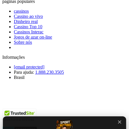
páginas populares
cassinos
Cassino ao vivo
Dinheiro real
Cassino Top 10
Cassinos Interac
Jogos de azar on-line
Sobre nós
Informações
[email protected]
Para ajuda:
1.888.230.3505
Brasil
✕