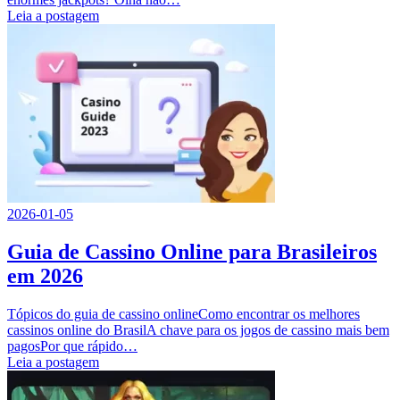
Leia a postagem
2026-01-05
Guia de Cassino Online para Brasileiros
em 2026
Tópicos do guia de cassino onlineComo encontrar os melhores
cassinos online do BrasilA chave para os jogos de cassino mais bem
pagosPor que rápido…
Leia a postagem