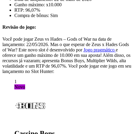
Ganho máximo: x10.000
RTP: 96,07%
Compra de bônus: Sim
Revisão do jogo:
Você pode jogar Zeus vs Hades – Gods of War na data de
lançamento: 22/05/2026. Mas o que esperar de Zeus x Hades Gods
of War? Este novo slot é desenvolvido por
Jogo pragmático
e
oferece um ganho máximo de 10.000 em sua aposta! Além disso, os
recursos já vazaram; apresenta Bonus Buys, Multiplier Wilds, alta
volatilidade e um RTP de 96,07%. Você pode jogar este jogo em seu
lançamento no Slot Hunter:
1
Novo
Cassino Bons