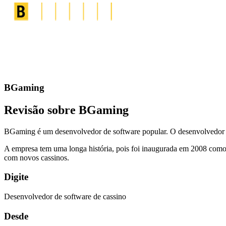
BGaming
Revisão sobre BGaming
BGaming é um desenvolvedor de software popular. O desenvolvedor d
A empresa tem uma longa história, pois foi inaugurada em 2008 com
com novos cassinos.
Digite
Desenvolvedor de software de cassino
Desde