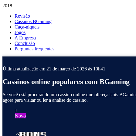
2018
Revisão
Cassinos BGaming
Caça-níqueis
Jogos
A Empresa
Conclusão
Perguntas frequentes
Última atualização em 21 de março de 2026 às 10h41
Cassinos online populares com BGaming
Se você está procurando um cassino online que ofereça slots BGaming
agora para visitar ou ler a análise do cassino.
1
Novo