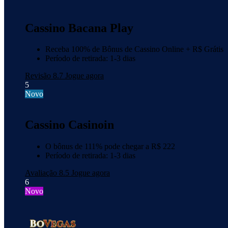
Cassino Bacana Play
Receba 100% de Bônus de Cassino Online + R$ Grátis
Período de retirada: 1-3 dias
Revisão 8.7
Jogue agora
5
Novo
Cassino Сasinoin
O bônus de 111% pode chegar a R$ 222
Período de retirada: 1-3 dias
Avaliação 8.5
Jogue agora
6
Novo