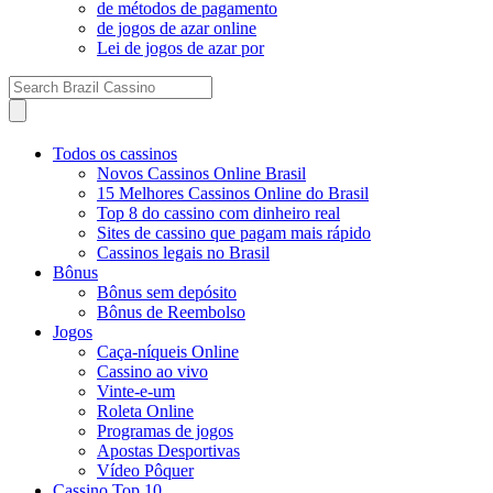
de métodos de pagamento
de jogos de azar online
Lei de jogos de azar por
Todos os cassinos
Novos Cassinos Online Brasil
15 Melhores Cassinos Online do Brasil
Top 8 do cassino com dinheiro real
Sites de cassino que pagam mais rápido
Cassinos legais no Brasil
Bônus
Bônus sem depósito
Bônus de Reembolso
Jogos
Caça-níqueis Online
Cassino ao vivo
Vinte-e-um
Roleta Online
Programas de jogos
Apostas Desportivas
Vídeo Pôquer
Cassino Top 10