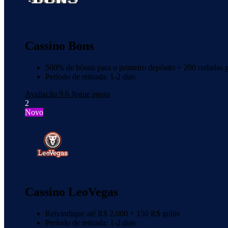
Cassino Bons
500% de bónus para o primeiro depósito + 200 rodadas g
Período de retirada: 1-2 dias
Avaliação 9.6
Jogue agora
2
Novo
Cassino LeoVegas
Reivindique até R$ 2.000 + 150 R$ grátis
Período de retirada: 1-2 dias