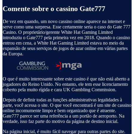
Comente sobre o cassino Gate777
De vez em quando, um novo cassino online aparece na internet e
serve como uma surpresa. Esse certamente seria o caso do Gate 777
Casino. O proprietário/gerente White Hat Gaming Limited
introduziu o Gate777 pela primeira vez em 2018. Quando o cassino
entrou em cena, a White Hat Gaming Limited estava no meio da
expansão de seus serviços de jogos de azar online em várias partes
da Europa.
O que é muito interessante sobre este casino é que não está aberto a
jogadores do Reino Unido. No entanto, ele tem esse licenciamento
coberto pela muito rígida e cara UK Gambling Commission.
Depois de definir todas as funções administrativas legalidades à
parte, você acessa o site. O que você encontrará é um site de cassino
online incomumente limpo e bem organizado que é atraente.
Gate777 parece ser uma referência a um portão de aeroporto. Na
verdade, isso faz parte do motivo da página de destino inicial.
Na página inicial, é muito fácil navegar para outras partes do site.