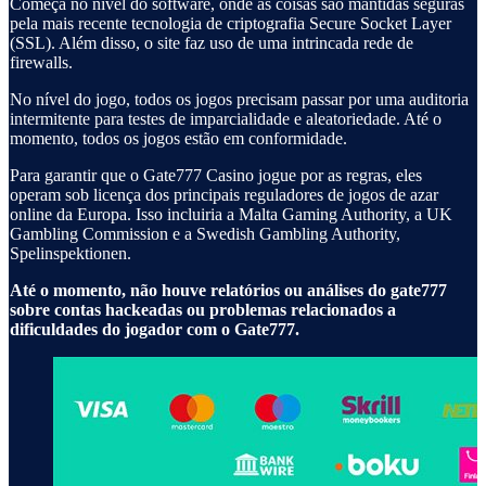
Começa no nível do software, onde as coisas são mantidas seguras
pela mais recente tecnologia de criptografia Secure Socket Layer
(SSL). Além disso, o site faz uso de uma intrincada rede de
firewalls.
No nível do jogo, todos os jogos precisam passar por uma auditoria
intermitente para testes de imparcialidade e aleatoriedade. Até o
momento, todos os jogos estão em conformidade.
Para garantir que o Gate777 Casino jogue por as regras, eles
operam sob licença dos principais reguladores de jogos de azar
online da Europa. Isso incluiria a Malta Gaming Authority, a UK
Gambling Commission e a Swedish Gambling Authority,
Spelinspektionen.
Até o momento, não houve relatórios ou análises do gate777
sobre contas hackeadas ou problemas relacionados a
dificuldades do jogador com o Gate777.