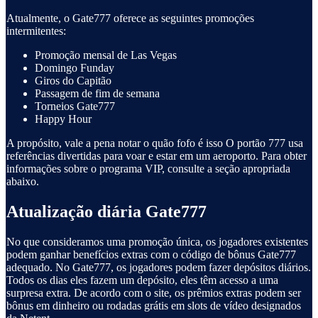
Atualmente, o Gate777 oferece as seguintes promoções
intermitentes:
Promoção mensal de Las Vegas
Domingo Funday
Giros do Capitão
Passagem de fim de semana
Torneios Gate777
Happy Hour
A propósito, vale a pena notar o quão fofo é isso O portão 777 usa
referências divertidas para voar e estar em um aeroporto. Para obter
informações sobre o programa VIP, consulte a seção apropriada
abaixo.
Atualização diária Gate777
No que consideramos uma promoção única, os jogadores existentes
podem ganhar benefícios extras com o código de bônus Gate777
adequado. No Gate777, os jogadores podem fazer depósitos diários.
Todos os dias eles fazem um depósito, eles têm acesso a uma
surpresa extra. De acordo com o site, os prêmios extras podem ser
bônus em dinheiro ou rodadas grátis em slots de vídeo designados