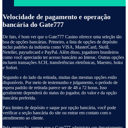
Velocidade de pagamento e operação
bancária do Gate777
De fato, é bom ver que o Gate777 Casino oferece uma seleção tão
boa de opções bancárias. Primeiro, a lista de opções de depósito
inclui padrões da indústria como VISA, MasterCard, Skrill,
Neteller, paysafecard e PayPal. Além disso, jogadores brasileiros
como você apreciarão ter acesso bancário ao Interac. Outras opções
incluem transações ACH, transferências eletrônicas, Maestro, boku
e Sofort.
Segundo e do lado da retirada, muitas das mesmas opções estão
disponíveis. Por meio de testemunho e julgamento, o período de
espera padrão de retirada parece ser de 48 a 72 horas. Isso
geralmente dependerá do status do jogador, do valor e da opção
bancária preferida.
Para limites de depósito e saque por opção bancária, você pode
verificar a seção bancária do site ou entrar em contato com o
atendimento ao cliente.
Pela reputação, parece que o Gate777 administra um departamento