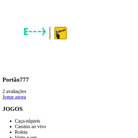
Portão777
2 avaliações
Jogue agora
JOGOS
Caça-níqueis
Cassino ao vivo
Roleta
Vinte-e-um