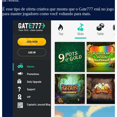
da Netent.
É esse tipo de oferta criativa que mostra que o Gate777 está no jogo
para manter jogadores como você voltando para mais.