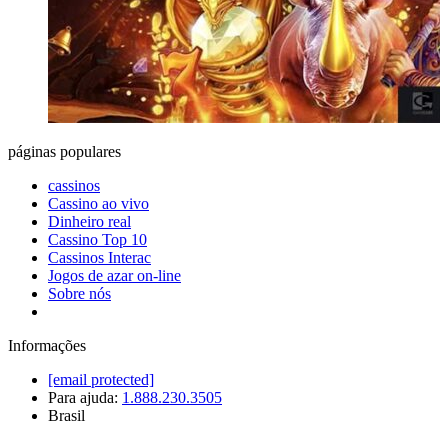
páginas populares
cassinos
Cassino ao vivo
Dinheiro real
Cassino Top 10
Cassinos Interac
Jogos de azar on-line
Sobre nós
Informações
[email protected]
Para ajuda:
1.888.230.3505
Brasil