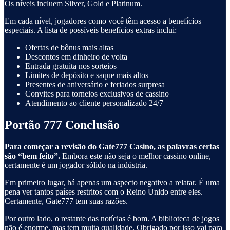
Os níveis incluem Silver, Gold e Platinum.
Em cada nível, jogadores como você têm acesso a benefícios
especiais. A lista de possíveis benefícios extras inclui:
Ofertas de bônus mais altas
Descontos em dinheiro de volta
Entrada gratuita nos sorteios
Limites de depósito e saque mais altos
Presentes de aniversário e feriados surpresa
Convites para torneios exclusivos de cassino
Atendimento ao cliente personalizado 24/7
Portão 777 Conclusão
Para começar a revisão do Gate777 Casino, as palavras certas
são “bem feito”.
Embora este não seja o melhor cassino online,
certamente é um jogador sólido na indústria.
Em primeiro lugar, há apenas um aspecto negativo a relatar. É uma
pena ver tantos países restritos com o Reino Unido entre eles.
Certamente, Gate777 tem suas razões.
Por outro lado, o restante das notícias é bom. A biblioteca de jogos
não é enorme, mas tem muita qualidade. Obrigado por isso vai para