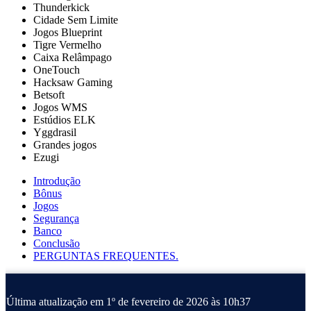
Thunderkick
Cidade Sem Limite
Jogos Blueprint
Tigre Vermelho
Caixa Relâmpago
OneTouch
Hacksaw Gaming
Betsoft
Jogos WMS
Estúdios ELK
Yggdrasil
Grandes jogos
Ezugi
Introdução
Bônus
Jogos
Segurança
Banco
Conclusão
PERGUNTAS FREQUENTES.
Última atualização em 1º de fevereiro de 2026 às 10h37