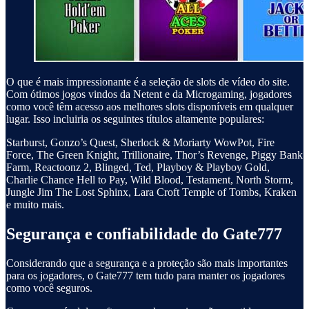
O que é mais impressionante é a seleção de slots de vídeo do site.
Com ótimos jogos vindos da Netent e da Microgaming, jogadores
como você têm acesso aos melhores slots disponíveis em qualquer
lugar. Isso incluiria os seguintes títulos altamente populares:
Starburst, Gonzo’s Quest, Sherlock & Moriarty WowPot, Fire
Force, The Green Knight, Trillionaire, Thor’s Revenge, Piggy Bank
Farm, Reactoonz 2, Blinged, Ted, Playboy & Playboy Gold,
Charlie Chance Hell to Pay, Wild Blood, Testament, North Storm,
Jungle Jim The Lost Sphinx, Lara Croft Temple of Tombs, Kraken
e muito mais.
Segurança e confiabilidade do Gate777
Considerando que a segurança e a proteção são mais importantes
para os jogadores, o Gate777 tem tudo para manter os jogadores
como você seguros.