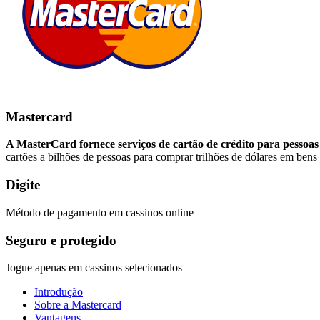
Mastercard
A MasterCard fornece serviços de cartão de crédito para pesso
cartões a bilhões de pessoas para comprar trilhões de dólares em ben
Digite
Método de pagamento em cassinos online
Seguro e protegido
Jogue apenas em cassinos selecionados
Introdução
Sobre a Mastercard
Vantagens