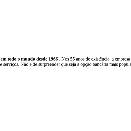
as em todo o mundo desde 1966
. Nos 55 anos de existência, a empresa
s e serviços. Não é de surpreender que seja a opção bancária mais popu