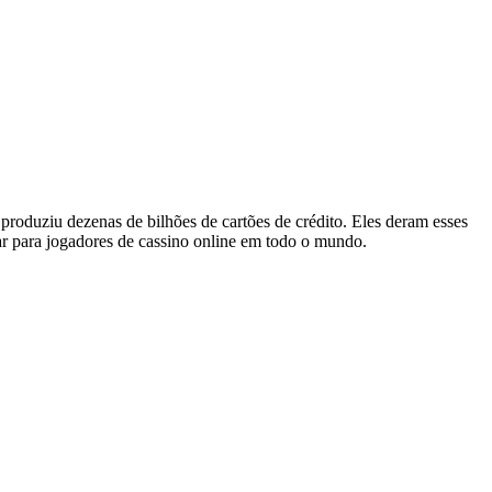
 produziu dezenas de bilhões de cartões de crédito. Eles deram esses
lar para jogadores de cassino online em todo o mundo.