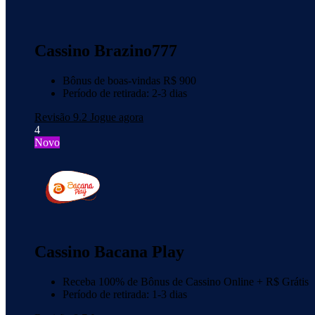
Cassino Brazino777
Bônus de boas-vindas R$ 900
Período de retirada: 2-3 dias
Revisão 9.2
Jogue agora
4
Novo
Cassino Bacana Play
Receba 100% de Bônus de Cassino Online + R$ Grátis
Período de retirada: 1-3 dias