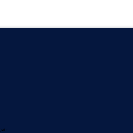
rátis