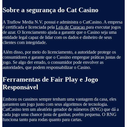
Sobre a segurança do Cat Casino
A Traflow Media N.V. possui e administra o CatCasino. A empresa
é certificada e licenciada pela
Leis de Curaçao
para executar jogos
de azar. O licenciamento ajuda a garantir que o Casino seja uma
entidade legal capaz de lidar com os dados e dinheiro de seus
clientes com integridade.
Além disso, por meio do licenciamento, a autoridade protege os
consumidores e garante que o Cassino empregue práticas justas de
jogo. Se algo der errado, o consumidor pode envolver as
autoridades, que podem responsabilizar o Casino.
Ferramentas de Fair Play e Jogo
Responsável
Embora os cassinos sempre tenham uma vantagem da casa, eles
garantem um jogo justo com seus algoritmos de tecnologia.
CatCasino tem um aleatório gerador de números (RNG) que dá a
cada jogo uma chance justa de ganhar, porém pequena. O RNG
funciona tanto para rodas quanto para cartas.