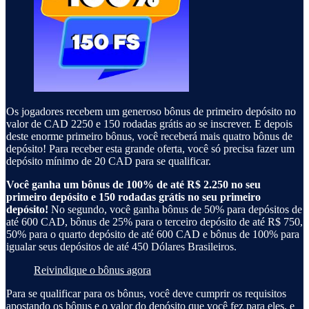
Os jogadores recebem um generoso bônus de primeiro depósito no
valor de CAD 2250 e 150 rodadas grátis ao se inscrever. E depois
deste enorme primeiro bônus, você receberá mais quatro bônus de
depósito! Para receber esta grande oferta, você só precisa fazer um
depósito mínimo de 20 CAD para se qualificar.
Você ganha um bônus de 100% de até R$ 2.250 no seu
primeiro depósito e 150 rodadas grátis no seu primeiro
depósito!
No segundo, você ganha bônus de 50% para depósitos de
até 600 CAD, bônus de 25% para o terceiro depósito de até R$ 750,
50% para o quarto depósito de até 600 CAD e bônus de 100% para
igualar seus depósitos de até 450 Dólares Brasileiros.
Reivindique o bônus agora
Para se qualificar para os bônus, você deve cumprir os requisitos
apostando os bônus e o valor do depósito que você fez para eles, e