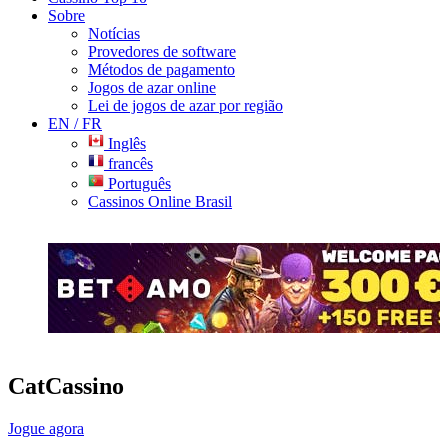
Sobre
Notícias
Provedores de software
Métodos de pagamento
Jogos de azar online
Lei de jogos de azar por região
EN / FR
Inglês
francês
Português
Cassinos Online Brasil
CatCassino
Jogue agora