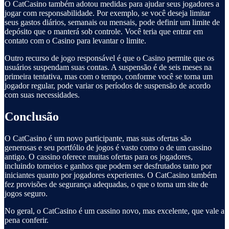
O CatCasino também adotou medidas para ajudar seus jogadores a
jogar com responsabilidade. Por exemplo, se você deseja limitar
seus gastos diários, semanais ou mensais, pode definir um limite de
depósito que o manterá sob controle. Você teria que entrar em
contato com o Casino para levantar o limite.
Outro recurso de jogo responsável é que o Casino permite que os
usuários suspendam suas contas. A suspensão é de seis meses na
primeira tentativa, mas com o tempo, conforme você se torna um
jogador regular, pode variar os períodos de suspensão de acordo
com suas necessidades.
Conclusão
O CatCasino é um novo participante, mas suas ofertas são
generosas e seu portfólio de jogos é vasto como o de um cassino
antigo. O cassino oferece muitas ofertas para os jogadores,
incluindo torneios e ganhos que podem ser desfrutados tanto por
iniciantes quanto por jogadores experientes. O CatCasino também
fez provisões de segurança adequadas, o que o torna um site de
jogos seguro.
No geral, o CatCasino é um cassino novo, mas excelente, que vale a
pena conferir.