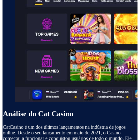
Análise do Cat Casino
CatCasino é um dos últimos lançamentos na indústria de jogos
online. Desde o seu lançamento em maio de 2021, o Casino
começou a funcionar e conquistou usuários de todo o mundo. Ele