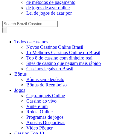
de métodos de pagamento
de jogos de azar online
Lei de jogos de azar por
Todos os cassinos
Novos Cassinos Online Brasil
15 Melhores Cassinos Online do Brasil
Top 8 do cassino com dinheiro real
Sites de cassino que pagam mais rápido
Cassinos legais no Brasil
Bônus
Bônus sem depósito
Bônus de Reembolso
Jogos
Caça-níqueis Online
Cassino ao vivo
Vinte-e-um
Roleta Online
Programas de jogos
Apostas Desportivas
Vídeo Pôquer
Cassino Top 10