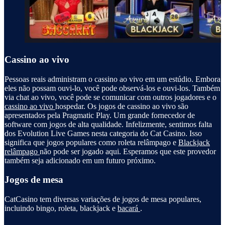
Cassino ao vivo
Pessoas reais administram o cassino ao vivo em um estúdio. Embora
eles não possam ouvi-lo, você pode observá-los e ouvi-los. Também
via chat ao vivo, você pode se comunicar com outros jogadores e o
cassino ao vivo
hospedar. Os jogos de cassino ao vivo são
apresentados pela Pragmatic Play. Um grande fornecedor de
software com jogos de alta qualidade. Infelizmente, sentimos falta
dos Evolution Live Games nesta categoria do Cat Casino. Isso
significa que jogos populares como roleta relâmpago e
Blackjack
relâmpago
não pode ser jogado aqui. Esperamos que este provedor
também seja adicionado em um futuro próximo.
Jogos de mesa
CatCasino tem diversas variações de jogos de mesa populares,
incluindo bingo, roleta, blackjack e
bacará
.