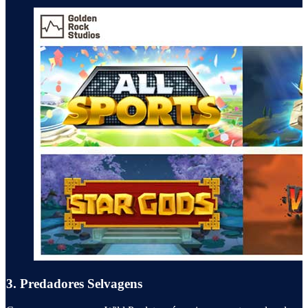
3. Predadores Selvagens