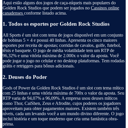
Aqui estão alguns dos jogos de caça-níqueis mais populares do
Golden Rock Studios que podem ser jogados no
Cassinos online
canadenses
conforme listado acima.
1. Todos os esportes por Golden Rock Studios
All Sports é um slot com tema de jogos disponível em um conjunto
de bobinas 5 × 4 e possui 40 linhas. Apresenta os cinco maiores
esportes por receita de apostas; corridas de cavalos, golfe, futebol,
tênis e basquete. O jogo de média volatilidade tem um RTP de
96,32% e uma vitória máxima de 2.000x o valor da aposta. Você
pode jogar o jogo no celular e no desktop plataformas. Tem rodadas
grátis e retriggers para bônus adicionais.
2. Deuses do Poder
Gods of Power da Golden Rock Studios é um slot com tema mítico
com 25 linhas e uma vitória máxima de 700x o valor da aposta. Seu
RTP varia de 94,07% a 96,09%. A empresa usou deuses míticos
como Thor, CaiShen, Zeus e Afrodite, cujos poderes os jogadores
aproveitam para obter pagamentos maiores. Existem também três
níveis, cada um levando você a um mundo divino diferente. O jogo
inclui história e um toque moderno que cria uma fantástica obra-
prima.