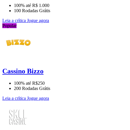
100% até R$ 1.000
100 Rodadas Grátis
Leia a crítica
Jogue agora
Popular
Cassino Bizzo
100% até R$250
200 Rodadas Grátis
Leia a crítica
Jogue agora