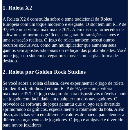
1. Roleta X2
A Roleta X2 é construída sobre o tema tradicional da Roleta
Europeia com um toque moderno e elegante. O slot tem um RTP de
97,6% e uma vitória máxima de 70/1. Além disso, o fornecedor de
software aprimorou os gráficos para garantir transições suaves e
uma sensação realista. O jogo de roleta também possui outros
recursos exclusivos, como um multiplicador que aumenta seus
ganhos sem apostas adicionais ou redução das probabilidades. Você
pode jogar no slot em navegadores móveis ou na plataforma de
desktop.
2. Roleta por Golden Rock Studios
Se você adora a roleta clássica, deve experimentar o jogo de roleta
Golden Rock Studios. Tem um RTP de 97,3% e uma vitória
máxima de 35/1. O jogo está pronto para dispositivos móveis e pode
ser jogado com facilidade em qualquer um dos navegadores. O
provedor de software de jogos garantiu que o jogo seja divertido
aprimorando os gráficos, especialmente o rolamento da bola. Além
disso, as fichas vêm em diferentes valores de moeda para atender a
diferentes orçamentos de jogadores. O jogo é amigável e divertido
para novos jogadores.