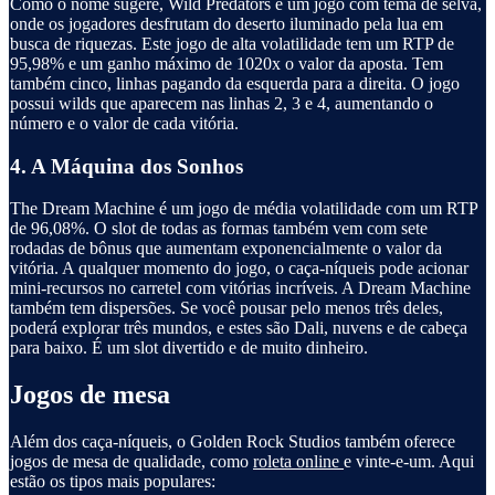
Como o nome sugere, Wild Predators é um jogo com tema de selva,
onde os jogadores desfrutam do deserto iluminado pela lua em
busca de riquezas. Este jogo de alta volatilidade tem um RTP de
95,98% e um ganho máximo de 1020x o valor da aposta. Tem
também cinco, linhas pagando da esquerda para a direita. O jogo
possui wilds que aparecem nas linhas 2, 3 e 4, aumentando o
número e o valor de cada vitória.
4. A Máquina dos Sonhos
The Dream Machine é um jogo de média volatilidade com um RTP
de 96,08%. O slot de todas as formas também vem com sete
rodadas de bônus que aumentam exponencialmente o valor da
vitória. A qualquer momento do jogo, o caça-níqueis pode acionar
mini-recursos no carretel com vitórias incríveis. A Dream Machine
também tem dispersões. Se você pousar pelo menos três deles,
poderá explorar três mundos, e estes são Dali, nuvens e de cabeça
para baixo. É um slot divertido e de muito dinheiro.
Jogos de mesa
Além dos caça-níqueis, o Golden Rock Studios também oferece
jogos de mesa de qualidade, como
roleta online
e vinte-e-um. Aqui
estão os tipos mais populares: