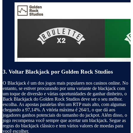
3. Voltar Blackjack por Golden Rock Studios
O Blackjack é um dos jogos mais populares nos casinos online. No
entanto, se estiver procurando por uma variante de blackjack com
um toque de diversão e várias oportunidades de ganhar dinheiro, o
Back Blackjack do Golden Rock Studios deve ser o seu melhor.
escolha. As apostas paralelas têm um RTP mais alto, com algumas
chegando a 97,14%. A vitória máxima é 264/1, o que dá aos
jogadores ganhos potenciais do tamanho do jackpot. Além disso, o
jogo recompensa você sempre que acertar um blackjack. Segue as
regras do blackjack clássico e tem vários valores de moedas para
você escolher.