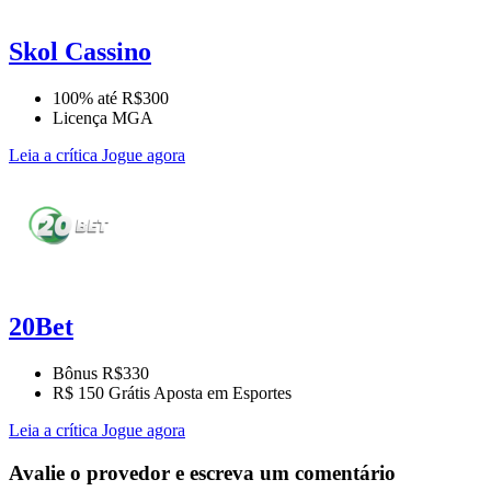
Skol Cassino
100% até R$300
Licença MGA
Leia a crítica
Jogue agora
20Bet
Bônus R$330
R$ 150 Grátis Aposta em Esportes
Leia a crítica
Jogue agora
Avalie o provedor e escreva um comentário