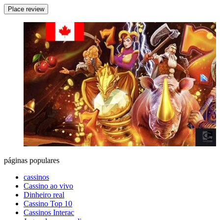
páginas populares
cassinos
Cassino ao vivo
Dinheiro real
Cassino Top 10
Cassinos Interac