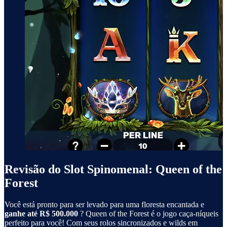
Revisão do Slot Spinomenal: Queen of the
Forest
Você está pronto para ser levado para uma floresta encantada e
ganhe até R$ 500.000
? Queen of the Forest é o jogo caça-níqueis
perfeito para você! Com seus rolos sincronizados e wilds em