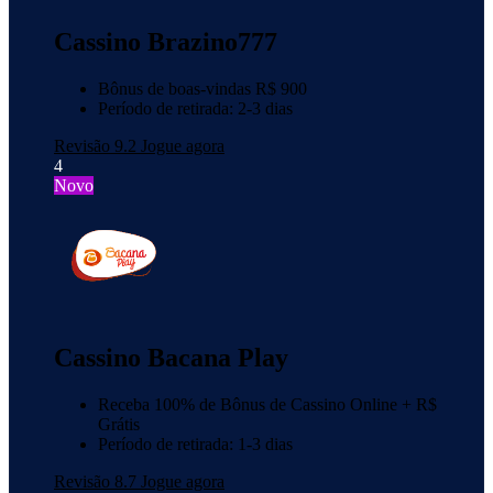
Cassino Brazino777
Bônus de boas-vindas R$ 900
Período de retirada: 2-3 dias
Revisão 9.2
Jogue agora
4
Novo
Cassino Bacana Play
Receba 100% de Bônus de Cassino Online + R$
Grátis
Período de retirada: 1-3 dias
Revisão 8.7
Jogue agora