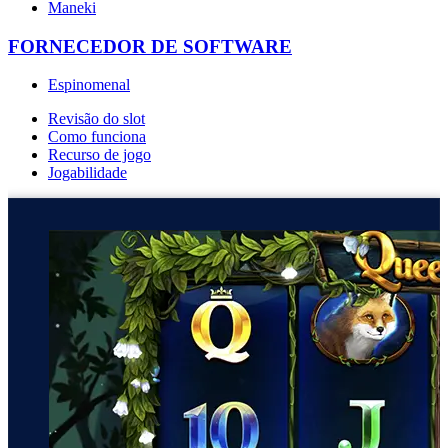
Maneki
FORNECEDOR DE SOFTWARE
Espinomenal
Revisão do slot
Como funciona
Recurso de jogo
Jogabilidade