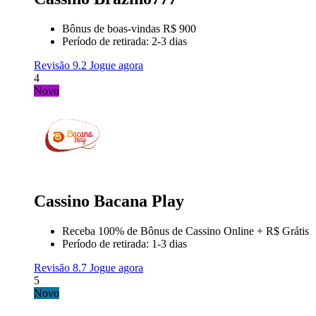
Bônus de boas-vindas R$ 900
Período de retirada: 2-3 dias
Revisão 9.2
Jogue agora
4
Novo
Cassino Bacana Play
Receba 100% de Bônus de Cassino Online + R$ Grátis
Período de retirada: 1-3 dias
Revisão 8.7
Jogue agora
5
Novo