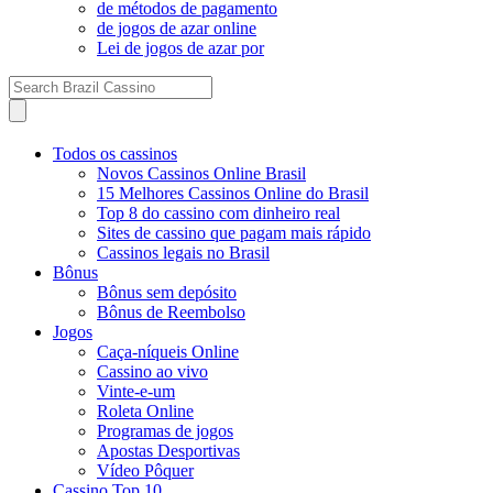
de métodos de pagamento
de jogos de azar online
Lei de jogos de azar por
Todos os cassinos
Novos Cassinos Online Brasil
15 Melhores Cassinos Online do Brasil
Top 8 do cassino com dinheiro real
Sites de cassino que pagam mais rápido
Cassinos legais no Brasil
Bônus
Bônus sem depósito
Bônus de Reembolso
Jogos
Caça-níqueis Online
Cassino ao vivo
Vinte-e-um
Roleta Online
Programas de jogos
Apostas Desportivas
Vídeo Pôquer
Cassino Top 10