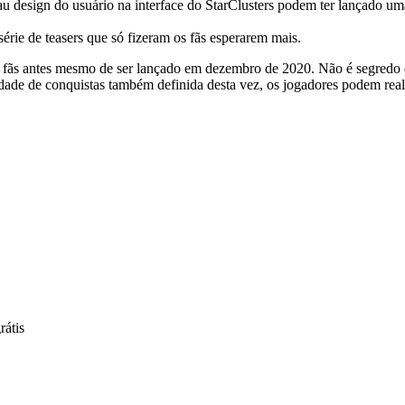
 design do usuário na interface do StarClusters podem ter lançado 
érie de teasers que só fizeram os fãs esperarem mais.
os fãs antes mesmo de ser lançado em dezembro de 2020. Não é segredo 
lidade de conquistas também definida desta vez, os jogadores podem rea
rátis