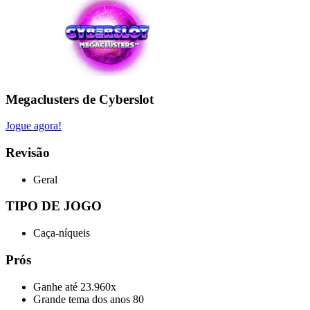
Megaclusters de Cyberslot
Jogue agora!
Revisão
Geral
TIPO DE JOGO
Caça-níqueis
Prós
Ganhe até 23.960x
Grande tema dos anos 80