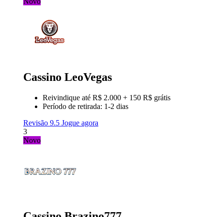
Novo
Cassino LeoVegas
Reivindique até R$ 2.000 + 150 R$ grátis
Período de retirada: 1-2 dias
Revisão 9.5
Jogue agora
3
Novo
Cassino Brazino777