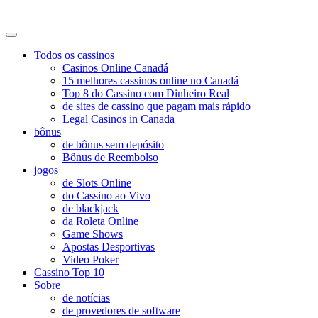
mafrabtt
Todos os cassinos
Casinos Online Canadá
15 melhores cassinos online no Canadá
Top 8 do Cassino com Dinheiro Real
de sites de cassino que pagam mais rápido
Legal Casinos in Canada
bônus
de bônus sem depósito
Bônus de Reembolso
jogos
de Slots Online
do Cassino ao Vivo
de blackjack
da Roleta Online
Game Shows
Apostas Desportivas
Video Poker
Cassino Top 10
Sobre
de notícias
de provedores de software