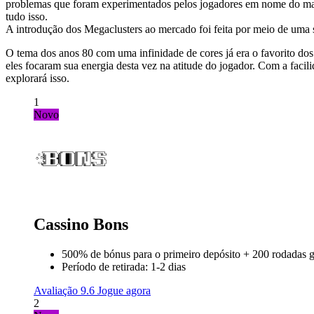
problemas que foram experimentados pelos jogadores em nome do mau
tudo isso.
A introdução dos Megaclusters ao mercado foi feita por meio de uma s
O tema dos anos 80 com uma infinidade de cores já era o favorito d
eles focaram sua energia desta vez na atitude do jogador. Com a faci
explorará isso.
1
Novo
Cassino Bons
500% de bónus para o primeiro depósito + 200 rodadas g
Período de retirada: 1-2 dias
Avaliação 9.6
Jogue agora
2