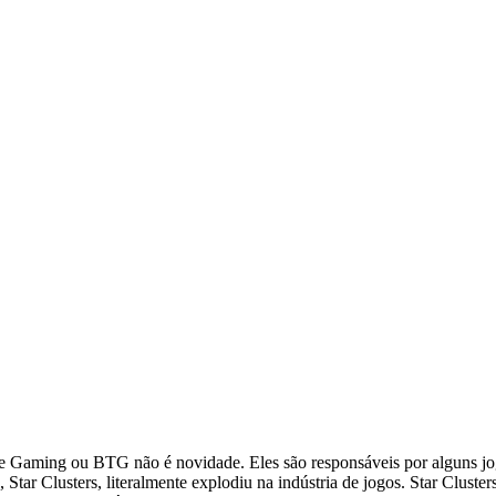
e Gaming ou BTG não é novidade. Eles são responsáveis ​​por alguns j
 Star Clusters, literalmente explodiu na indústria de jogos. Star Cluste