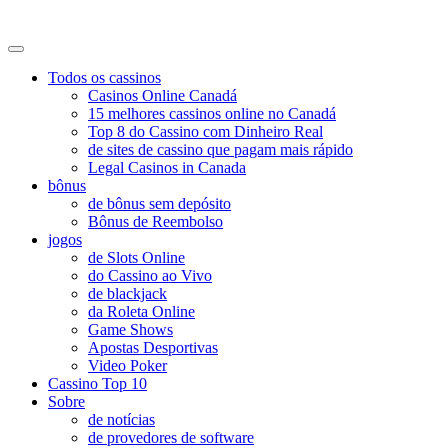
mafrabtt
Todos os cassinos
Casinos Online Canadá
15 melhores cassinos online no Canadá
Top 8 do Cassino com Dinheiro Real
de sites de cassino que pagam mais rápido
Legal Casinos in Canada
bônus
de bônus sem depósito
Bônus de Reembolso
jogos
de Slots Online
do Cassino ao Vivo
de blackjack
da Roleta Online
Game Shows
Apostas Desportivas
Video Poker
Cassino Top 10
Sobre
de notícias
de provedores de software