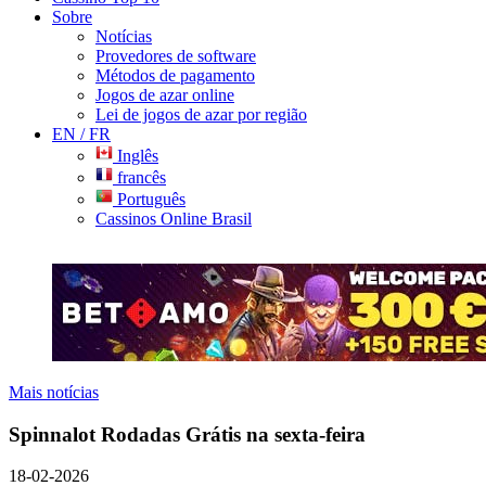
Sobre
Notícias
Provedores de software
Métodos de pagamento
Jogos de azar online
Lei de jogos de azar por região
EN / FR
Inglês
francês
Português
Cassinos Online Brasil
Mais notícias
Spinnalot Rodadas Grátis na sexta-feira
18-02-2026