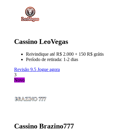
Cassino LeoVegas
Reivindique até R$ 2.000 + 150 R$ grátis
Período de retirada: 1-2 dias
Revisão 9.5
Jogue agora
3
Novo
Cassino Brazino777