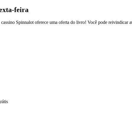
exta-feira
ssino Spinnalot oferece uma oferta do livro! Você pode reivindicar até
rátis