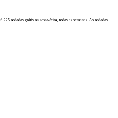
 225 rodadas grátis na sexta-feira, todas as semanas. As rodadas