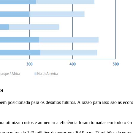
s
m posicionada para os desafios futuros. A razão para isso são as econom
ara otimizar custos e aumentar a eficiência foram tomadas em todo o G
coronavírus de 120 milhões de euros em 2019 para 77 milhões de euros