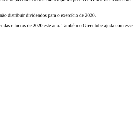
ão distribuir dividendos para o exercício de 2020.
endas e lucros de 2020 este ano. Também o Greentube ajuda com esse