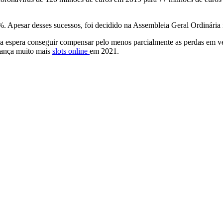
. Apesar desses sucessos, foi decidido na Assembleia Geral Ordinária n
sa espera conseguir compensar pelo menos parcialmente as perdas em v
lança muito mais
slots online
em 2021.