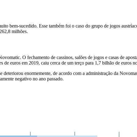
 muito bem-sucedido. Esse também foi o caso do grupo de jogos austría
62,8 milhões.
a Novomatic. O fechamento de cassinos, salões de jogos e casas de apo
de euros em 2019, caiu cerca de um terço para 1,7 bilhão de euros no 
e deteriorou enormemente, de acordo com a administração da Novomati
tivamente negativo no ano passado.