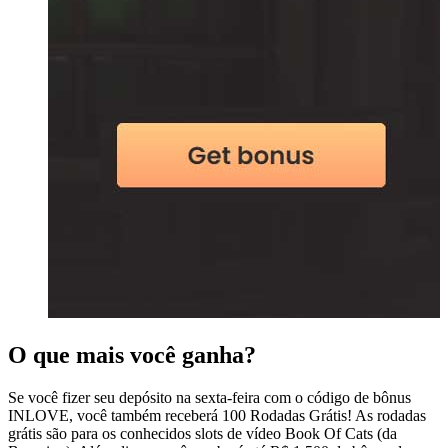
O que mais você ganha?
Se você fizer seu depósito na sexta-feira com o código de bônus
INLOVE, você também receberá 100 Rodadas Grátis! As rodadas
grátis são para os conhecidos slots de vídeo Book Of Cats (da