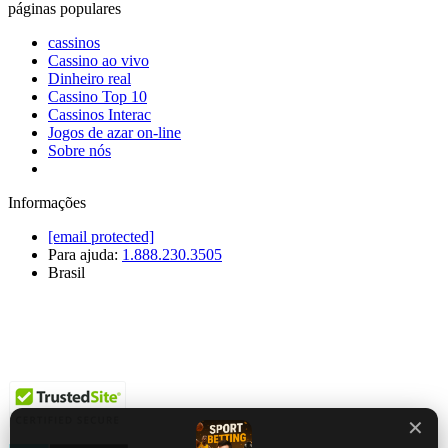
páginas populares
cassinos
Cassino ao vivo
Dinheiro real
Cassino Top 10
Cassinos Interac
Jogos de azar on-line
Sobre nós
Informações
[email protected]
Para ajuda:
1.888.230.3505
Brasil
✕