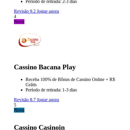
Período de retirada: 2-3 dias
Revisão 9.2
Jogue agora
4
Novo
Cassino Bacana Play
Receba 100% de Bônus de Cassino Online + R$
Grátis
Período de retirada: 1-3 dias
Revisão 8.7
Jogue agora
5
Novo
Cassino Сasinoin