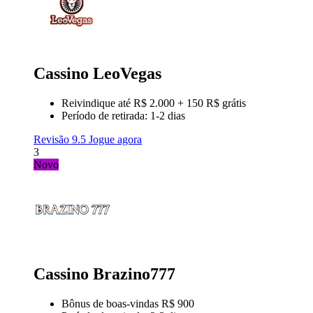
Cassino LeoVegas
Reivindique até R$ 2.000 + 150 R$ grátis
Período de retirada: 1-2 dias
Revisão 9.5
Jogue agora
3
Novo
Cassino Brazino777
Bônus de boas-vindas R$ 900