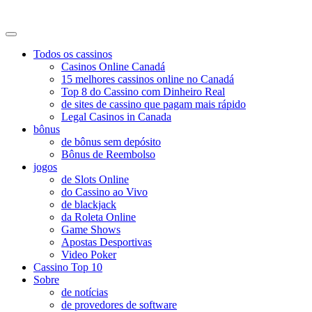
mafrabtt
Todos os cassinos
Casinos Online Canadá
15 melhores cassinos online no Canadá
Top 8 do Cassino com Dinheiro Real
de sites de cassino que pagam mais rápido
Legal Casinos in Canada
bônus
de bônus sem depósito
Bônus de Reembolso
jogos
de Slots Online
do Cassino ao Vivo
de blackjack
da Roleta Online
Game Shows
Apostas Desportivas
Video Poker
Cassino Top 10
Sobre
de notícias
de provedores de software