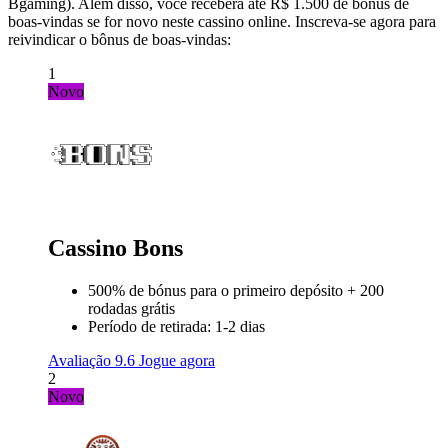
Bgaming). Além disso, você receberá até R$ 1.500 de bônus de
boas-vindas se for novo neste cassino online. Inscreva-se agora para
reivindicar o bônus de boas-vindas:
1
Novo
Cassino Bons
500% de bónus para o primeiro depósito + 200
rodadas grátis
Período de retirada: 1-2 dias
Avaliação 9.6
Jogue agora
2
Novo