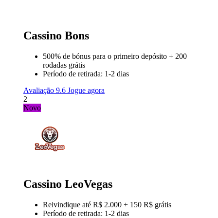
Cassino Bons
500% de bónus para o primeiro depósito + 200
rodadas grátis
Período de retirada: 1-2 dias
Avaliação 9.6
Jogue agora
2
Novo
Cassino LeoVegas
Reivindique até R$ 2.000 + 150 R$ grátis
Período de retirada: 1-2 dias