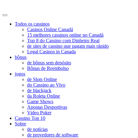
mafrabtt
Todos os cassinos
Casinos Online Canadá
15 melhores cassinos online no Canadá
Top 8 do Cassino com Dinheiro Real
de sites de cassino que pagam mais rápido
Legal Casinos in Canada
bônus
de bônus sem depósito
Bônus de Reembolso
jogos
de Slots Online
do Cassino ao Vivo
de blackjack
da Roleta Online
Game Shows
Apostas Desportivas
Video Poker
Cassino Top 10
Sobre
de notícias
de provedores de software