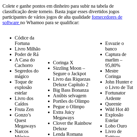
Colete e ganhe pontos em dinheiro para subir na tabela de
classificação deste torneio. Basta jogar esses divertidos jogos
participantes de vários jogos de alta qualidade
fornecedores de
software
no Whamoo para se qualificar:
Códice da
Fortuna
Esvazie o
Livro Milhão
banco
Poder de Rá
Captura de
A Casa do
marlim –
Coringa X
Cachorro
95,80%
Sizzling Moon –
Segredos do
Mestre
Segure o Jackpot
mágico
Coringa
Livro das Riquezas
Toque de
John Hunter e
Deluxe Capítulo 2
explosão
o Livro de Tut
Big Bass Bonanza
estelar
Fortunator
Anúbis selvagem
Livro dos
Ardente
Portões do Olimpo
Caídos
Queenie
Pegue o Olimpo
Fruta Zen
Wild Hot 40
Extra Juicy
Gonzo’s
Explosão
Megaways
Quest
Estelar
Clover the Rainbow
Megaways
Lobo Ouro
Deluxe
Narcos
Livro de
Lenda Romana
México
Feitiços