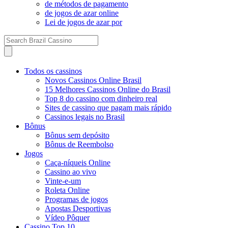
de métodos de pagamento
de jogos de azar online
Lei de jogos de azar por
Todos os cassinos
Novos Cassinos Online Brasil
15 Melhores Cassinos Online do Brasil
Top 8 do cassino com dinheiro real
Sites de cassino que pagam mais rápido
Cassinos legais no Brasil
Bônus
Bônus sem depósito
Bônus de Reembolso
Jogos
Caça-níqueis Online
Cassino ao vivo
Vinte-e-um
Roleta Online
Programas de jogos
Apostas Desportivas
Vídeo Pôquer
Cassino Top 10