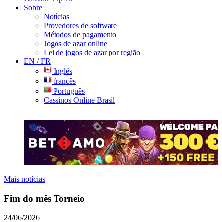
Sobre
Notícias
Provedores de software
Métodos de pagamento
Jogos de azar online
Lei de jogos de azar por região
EN / FR
Inglês
francês
Português
Cassinos Online Brasil
Mais notícias
Fim do mês Torneio
24/06/2026