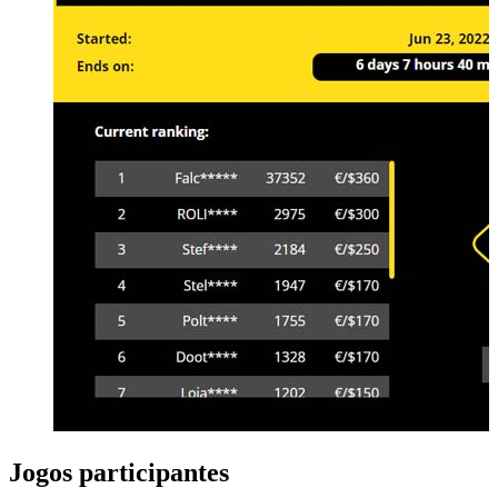
Jogos participantes