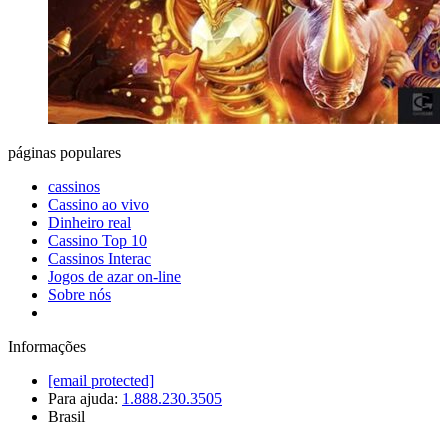
páginas populares
cassinos
Cassino ao vivo
Dinheiro real
Cassino Top 10
Cassinos Interac
Jogos de azar on-line
Sobre nós
Informações
[email protected]
Para ajuda:
1.888.230.3505
Brasil