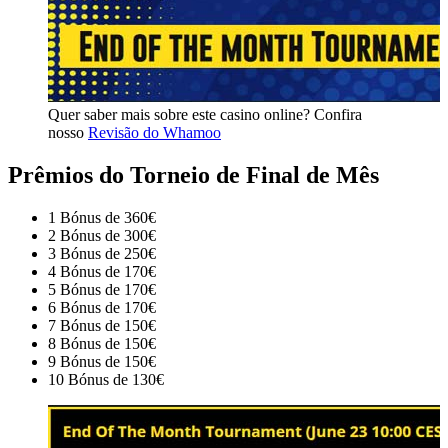
Quer saber mais sobre este casino online? Confira
nosso
Revisão do Whamoo
Prêmios do Torneio de Final de Mês
1 Bónus de 360€
2 Bónus de 300€
3 Bónus de 250€
4 Bónus de 170€
5 Bónus de 170€
6 Bónus de 170€
7 Bónus de 150€
8 Bónus de 150€
9 Bónus de 150€
10 Bónus de 130€