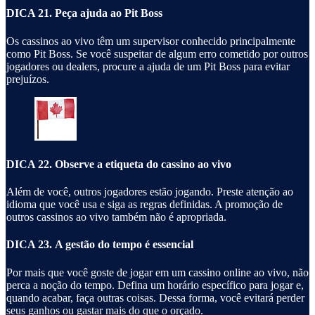
DICA 21. Peça ajuda ao Pit Boss
Os cassinos ao vivo têm um supervisor conhecido principalmente
como Pit Boss. Se você suspeitar de algum erro cometido por outros
jogadores ou dealers, procure a ajuda de um Pit Boss para evitar
prejuízos.
DICA
22. Observe a etiqueta do cassino ao vivo
Além de você, outros jogadores estão jogando. Preste atenção ao
idioma que você usa e siga as regras definidas. A promoção de
outros cassinos ao vivo também não é apropriada.
DICA
23. A gestão do tempo é essencial
Por mais que você goste de jogar em um cassino online ao vivo, não
perca a noção do tempo. Defina um horário específico para jogar e,
quando acabar, faça outras coisas. Dessa forma, você evitará perder
seus ganhos ou gastar mais do que o orçado.