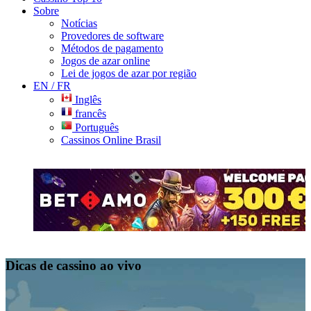
Sobre
Notícias
Provedores de software
Métodos de pagamento
Jogos de azar online
Lei de jogos de azar por região
EN / FR
Inglês
francês
Português
Cassinos Online Brasil
Dicas de cassino ao vivo