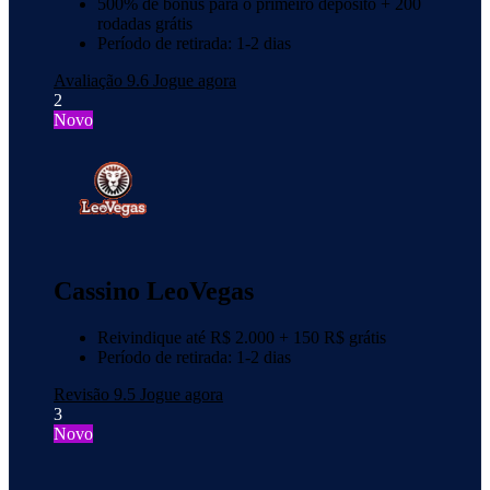
500% de bónus para o primeiro depósito + 200
rodadas grátis
Período de retirada: 1-2 dias
Avaliação 9.6
Jogue agora
2
Novo
Cassino LeoVegas
Reivindique até R$ 2.000 + 150 R$ grátis
Período de retirada: 1-2 dias
Revisão 9.5
Jogue agora
3
Novo