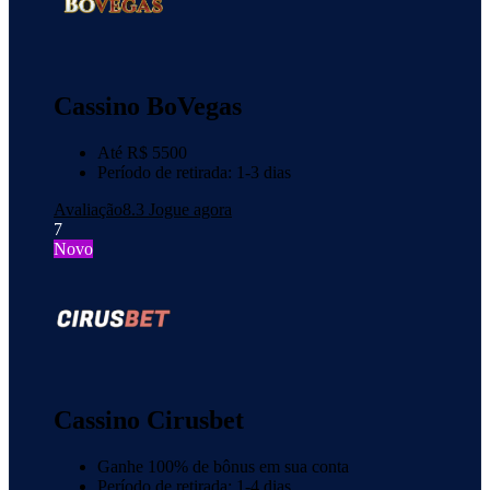
Cassino BoVegas
Até R$ 5500
Período de retirada: 1-3 dias
Avaliação8.3
Jogue agora
7
Novo
Cassino Cirusbet
Ganhe 100% de bônus em sua conta
Período de retirada: 1-4 dias