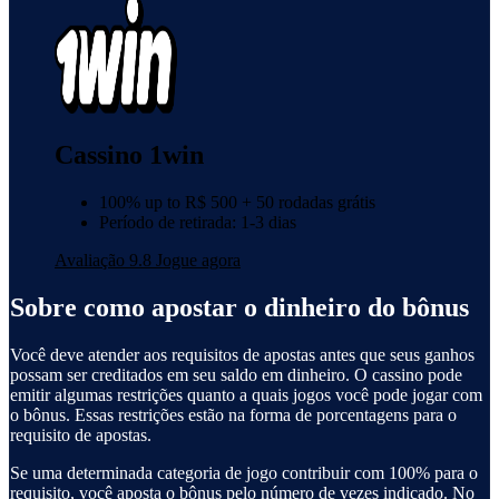
Cassino 1win
100% up to R$ 500 + 50 rodadas grátis
Período de retirada: 1-3 dias
Avaliação 9.8
Jogue agora
Sobre como apostar o dinheiro do bônus
Você deve atender aos requisitos de apostas antes que seus ganhos
possam ser creditados em seu saldo em dinheiro. O cassino pode
emitir algumas restrições quanto a quais jogos você pode jogar com
o bônus. Essas restrições estão na forma de porcentagens para o
requisito de apostas.
Se uma determinada categoria de jogo contribuir com 100% para o
requisito, você aposta o bônus pelo número de vezes indicado. No