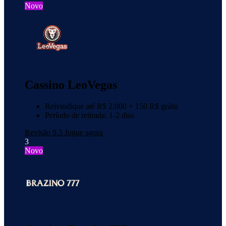
Novo
Cassino LeoVegas
Reivindique até R$ 2.000 + 150 R$ grátis
Período de retirada: 1-2 dias
Revisão 9.5
Jogue agora
3
Novo