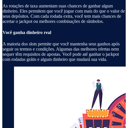
As rotações de taxa aumentam suas chances de ganhar algum
dinheiro. Eles permitem que você jogue com mais do que o valor de
seus depósitos. Com cada rodada extra, você tem mais chances de
acertar o jackpot ou melhores combinações de símbolos.
Você ganha dinheiro real
A maioria dos slots permite que você mantenha seus ganhos após
seguir os termos e condições. Algumas das melhores ofertas nem
sequer têm requisitos de apostas. Você pode até ganhar o jackpot
com rodadas grátis e algum dinheiro que mudará sua vida.