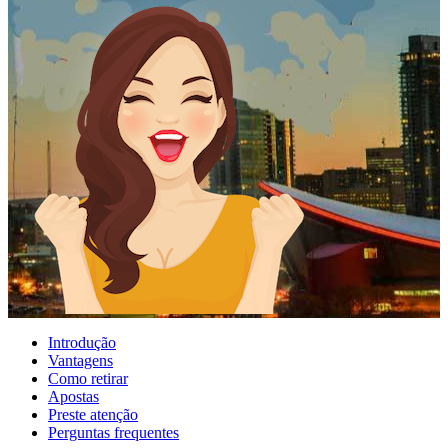
Introdução
Vantagens
Como retirar
Apostas
Preste atenção
Perguntas frequentes