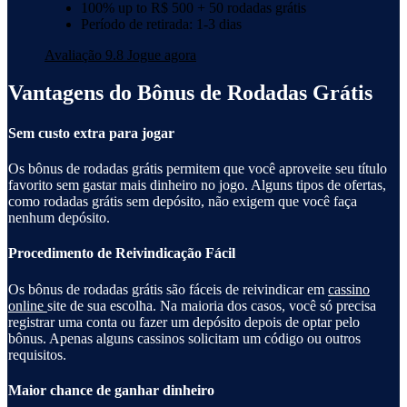
100% up to R$ 500 + 50 rodadas grátis
Período de retirada: 1-3 dias
Avaliação 9.8
Jogue agora
Vantagens do Bônus de Rodadas Grátis
Sem custo extra para jogar
Os bônus de rodadas grátis permitem que você aproveite seu título
favorito sem gastar mais dinheiro no jogo. Alguns tipos de ofertas,
como rodadas grátis sem depósito, não exigem que você faça
nenhum depósito.
Procedimento de Reivindicação Fácil
Os bônus de rodadas grátis são fáceis de reivindicar em
cassino
online
site de sua escolha. Na maioria dos casos, você só precisa
registrar uma conta ou fazer um depósito depois de optar pelo
bônus. Apenas alguns cassinos solicitam um código ou outros
requisitos.
Maior chance de ganhar dinheiro