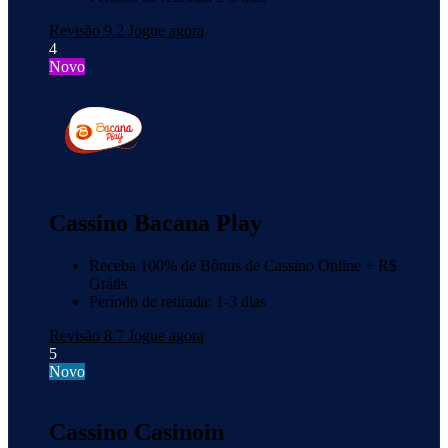
Revisão 9.2
Jogue agora
4
Novo
Cassino Bacana Play
Receba 100% de Bônus de Cassino Online + R$
Grátis
Período de retirada: 1-3 dias
Revisão 8.7
Jogue agora
5
Novo
Cassino Сasinoin