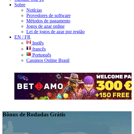
Sobre
Notícias
Provedores de software
Métodos de pagamento
Jogos de azar online
Lei de jogos de azar por região
EN / FR
Inglês
francês
Português
Cassinos Online Brasil
Bônus de Rodadas Grátis