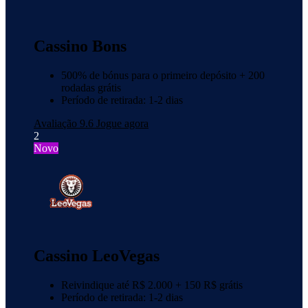
Cassino Bons
500% de bónus para o primeiro depósito + 200
rodadas grátis
Período de retirada: 1-2 dias
Avaliação 9.6
Jogue agora
2
Novo
Cassino LeoVegas
Reivindique até R$ 2.000 + 150 R$ grátis
Período de retirada: 1-2 dias