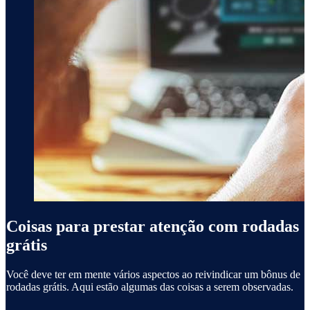
Coisas para prestar atenção com rodadas
grátis
Você deve ter em mente vários aspectos ao reivindicar um bônus de
rodadas grátis. Aqui estão algumas das coisas a serem observadas.